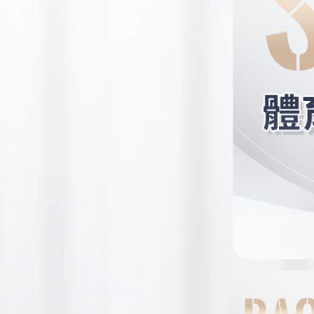
一
樂和享受
篇
文
章:
分類
九州娛樂
九州娛樂城
九州娛樂城2026
九州娛樂城登入tha
歐冠杯
歐冠杯下注
歐冠杯儲值
歐冠杯投注
歐冠杯決賽
歐冠杯盤口