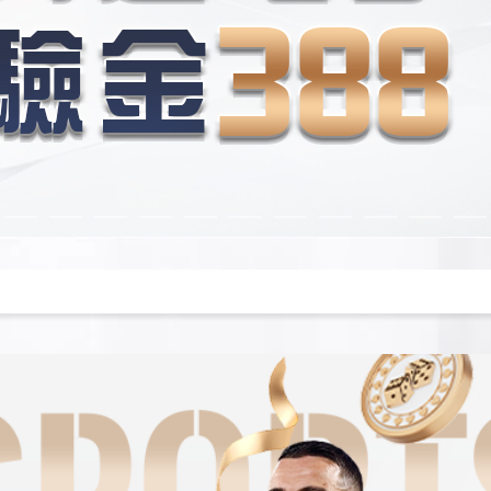
播時時聊天互動，觀眾可以隨著「實況主」的畫面與視角共同探
趣。智控咪牌系統，互動感逼近真實賭場。無論是在實體賭場還
冠杯下注都是一種極具吸引力的娛樂方式，為無數玩家提供了刺
維持穩定的勝率
中現場實況下注，給更多的人帶來快