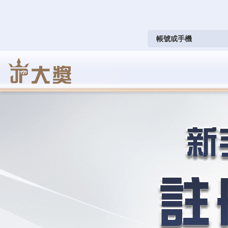
九州娛樂城THA運彩投注網
九州娛樂城THA是台灣運彩投注登入口網，提供安全的歐冠杯
歐冠杯下注讓玩家隨
LED娛樂運彩場
需要積極跨界突破