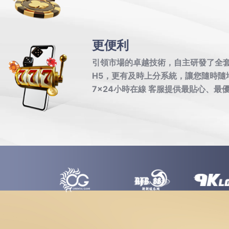
2023 年 6 月
2023 年 5 月
2023 年 4 月
2023 年 3 月
2023 年 2 月
2023 年 1 月
2022 年 12 月
2022 年 11 月
2022 年 10 月
2022 年 9 月
2022 年 8 月
2022 年 7 月
2022 年 6 月
2022 年 5 月
2022 年 4 月
2022 年 3 月
2022 年 2 月
2022 年 1 月