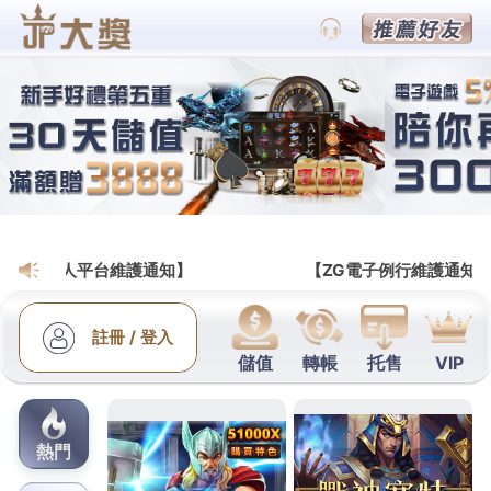
九州娛樂城THA運彩投注網
作者:
admin
翻轉財富只需一瞬間！九州娛
樂城高爆率電子遊戲驚喜連連
你知道哪裡的線上老虎機最容易爆大獎嗎？answers
就是
九州娛樂城
！我們精選全球各大頂級電子遊戲開
發商的熱門作品，每款遊戲均具備極高的玩家回報率