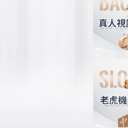
發
2026 年 6 月 22 日
九州娛樂
提供遠高
佈
分
九州娛樂
星、全車、聯碰還
日
類
完全同步官方，公
期:
包，還能參與每日
感？立刻搜尋九州
九州娛樂城顛覆你的
風控