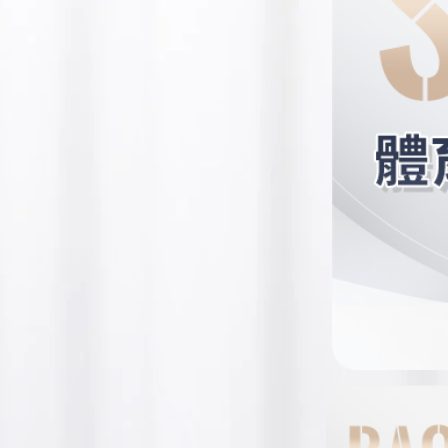
發
發
2026 年 6 月 29 日
想要在閒暇時間為
佈
分
九州娛樂
夥伴，在這裡，娛
日
類
弈項目，包含全球
期:
遊藝，我們擁有全
更有價值，平台採
迅速，別讓財神爺
禮立刻送達，讓我
九州娛樂隨時隨地掌