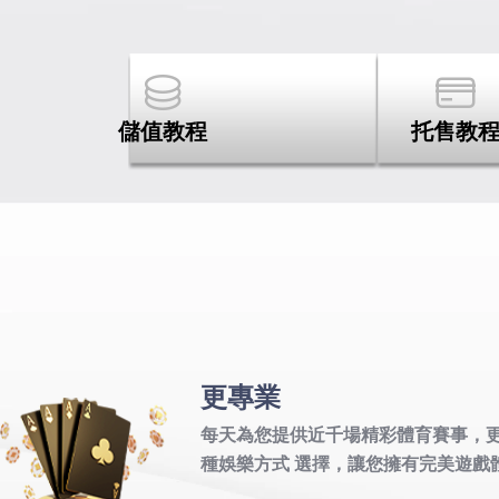
發
2026 年 6 月 22 日
九州娛樂城
保持著
佈
分
九州娛樂城
最安全、最乾淨、
日
類
工級加密技術，確
期:
站，更是你放鬆身
於你的奢華贏錢之
真人實境極致誘惑，
心動發牌
發
2026 年 6 月 13 日
拒絕冷冰冰的電腦
佈
分
九州娛樂城
專業訓練、顏值逆