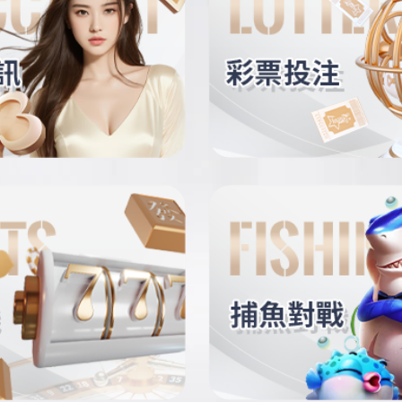
於官方彩券的超狂賠率，並且玩法更多元、更靈活，不論是二三
是自選不中，都能讓您依照自己的抓牌策略精準下注，開獎結果
平公正絕無疑慮，現在加入，不僅能享受新會員專屬的超值禮
限時的儲值回饋活動，想要一夕致富、體驗千倍翻牌的極致快
娛樂，跟著萬人玩家一起線上爆贏，把豐富的獎金通通帶回家！
娛樂想像！業界防護最嚴