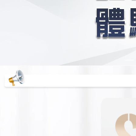
弈天堂
發
2026 年 6 月 29 日
一個好的娛樂城，
佈
分
九州娛樂城
九州娛樂城
正是這
日
類
directive
期:
所有的遊戲結果皆
手，還是熱衷於分
金速度在業界名列
再把時間浪費在黑
掌握發財密碼，九州