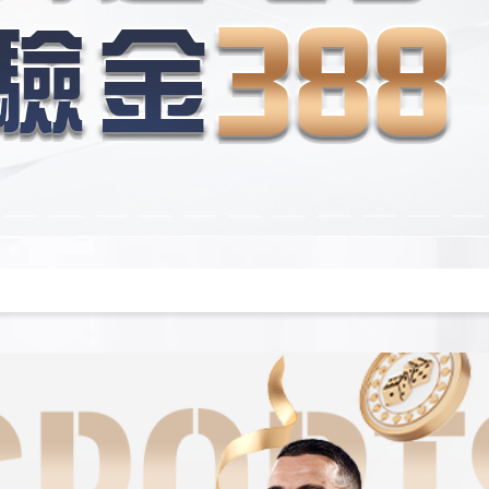
不需要虛華的口號，而是要用真實的出金和優質的服務來說話
，
樣一個腳踏實地的頂級平台，多年來，我們堅持不對賭、不欺
、不拖延，用最誠信的態度服務每一位熱愛博弈的玩家，在九州娛樂城
由隨機數產生器決定，保證絕對的公平性，不論你是百家樂的高
析體育盤口的專家，都能在這裡找到大展身手的舞台，我們的出
前茅，手續簡單不繁瑣，讓你能第一時間享受到勝利的果實，別
網上，認準九州娛樂城，這才是你最該停泊的財富港灣。
娛樂從註冊這一刻開始爆