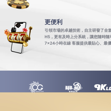
日
類
死角的鏡頭，捕捉
期:
刺激，更是一場視
提領服務，讓您的
對生活的無限激情
一機在手財富無憂，
飛
發
2026 年 6 月 13 日
在這個行動至上的
佈
分
九州娛樂
論是在沙發上葛優
日
類
城風光立刻展現在
期: