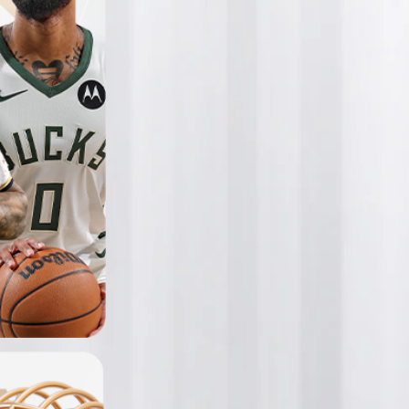
場中投注
歐冠杯
歐冠杯下注
歐冠杯儲值
歐冠杯投注
歐冠杯決賽
歐冠杯盤口
歐冠杯賠率
歐冠杯返水
運彩場中
近期留言
尚無留言可供顯示。