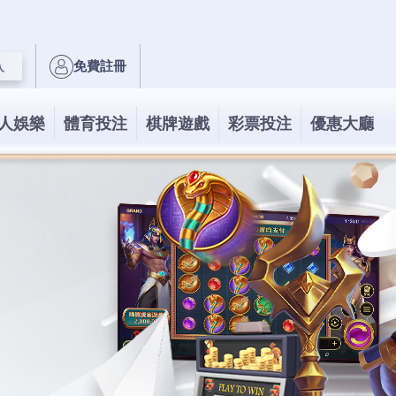
更方便快速，新手玩運彩下注首選。
近期文章
翻轉財富只需一瞬間！九州娛樂城高爆率電子遊
戲驚喜連連
九州娛樂秒速充值多元支付，資金周轉安全又便
捷