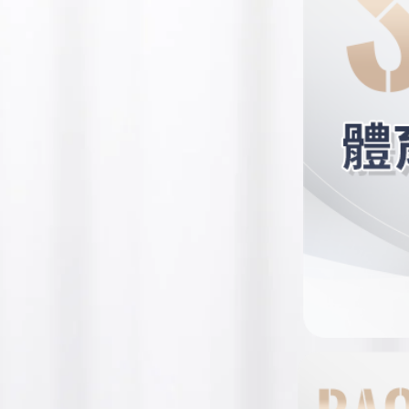
覽
文
下一篇文章
章:
娛樂新世界，由九州娛樂城帶
下
一
篇
文
章:
分類
九州娛樂
九州娛樂城
九州娛樂城2026
九州娛樂城登入tha
歐冠杯
歐冠杯下注
歐冠杯儲值
歐冠杯投注