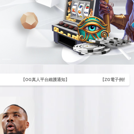
業界出金王者！九州娛樂城讓你提現零等待、極
速到帳
擊破無聊日常！來九州娛樂城開啟你的連勝傳奇
，
九州娛樂城尊榮VIP專屬服務，享受無與倫比的
禮遇
搜尋
搜
尋
2026歐冠杯
九州娛樂
九州娛樂城
九州娛樂城2026
九州娛樂城登入tha