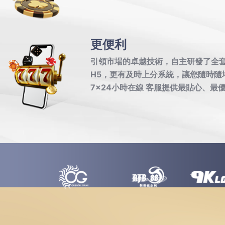
避免過度衝動的決
場中投注絕對原版呈
體驗
發
2024 年 9 月 6 日
LED娛樂運彩場
佈
分
九州娛樂城登入tha
實、技術，成為玩
日
類
其簡單的規則和令
期:
找到優秀的遊戲體
有文化深度的經典
史。