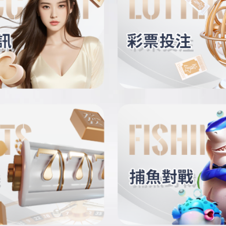
設計，多元化中獎方式，獎金池金額較大。顏色鮮豔，動畫效果
趣。
豐富，為廣大玩家帶來最
中投注盤口官網以玩家需求為核心，提供最高級別的出金保證與資
全、公正，
歐冠杯下注
是一款經典撲克遊戲，起源於義大利，後
泛流行。遊戲規則簡單，玩家可以押注莊家、閒家或和局，適合
單，通常只有一條支付線，玩家只需判斷轉輪上的圖案是否相符
注金額固定，適合想體驗遊戲樂趣而非追求大獎的玩家。提供倍