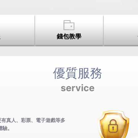
可以選擇投入更多賭注以換取更高的獎金機會。這種機台適合喜
的玩家，因為它提供了贏得更大獎金的可能性。
令人驚艷的視覺效果和豐
中投注盤口官網秉持著玩家至上的理念，親切的客服隨時待命，為
，
歐冠杯下注
無論是在贏局後保持幸運，或在連敗後尋求突破，
己遊戲命運的重要工具。這種容易更換桌子的特性，不僅新增了
能讓玩家根據自己的感覺和策略作出更明智的决定。確定一個合
要過度追求回本，也不要因連勝而過於自信。保持理性的心態，