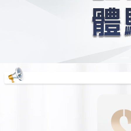
注，給更多的人帶來
發
2024 年 9 月 25 日
LED娛樂運彩場
佈
分
歐冠杯儲值
優惠以及與會員互
日
類
它的玩法相對簡單
期:
可透過得分率、最
同時，還能體驗棒
歐冠杯下注讓玩家隨