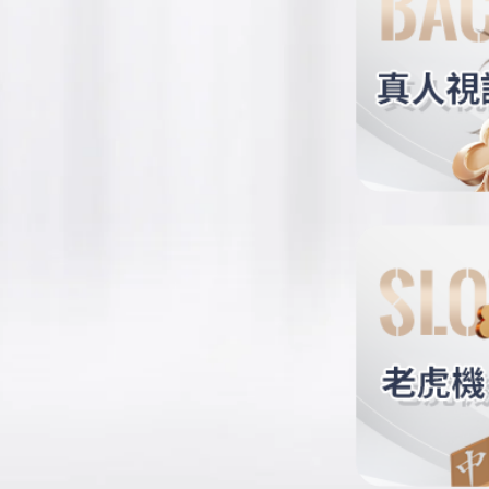
期:
利的喜悅。現代化
生動，增加遊戲樂
歐冠杯下注特色玩法
佳的線上娛樂城體驗
發
2024 年 9 月 14 日
LED娛樂運彩場
佈
分
歐冠杯下注
安控管，誠信、安
日
類
來在法國和英國廣
期:
新手玩家，操作簡
即可決定勝負。投