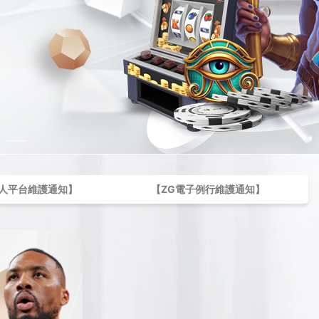
禮遇
九州娛樂資金安全有保障，快速提款讓您安心無
憂
拒絕當任人宰割的娛樂韭菜，來九州娛樂享受最
透明的機率正義
搜尋
搜
尋
2026歐冠杯
九州娛樂
九州娛樂城
九州娛樂城2026
九州娛樂城登入tha