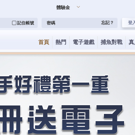
足球下注平台，可以單場及場中投注，賠率更高、玩法更多、賽事更豐富、注冊
如身在其中現場實況下