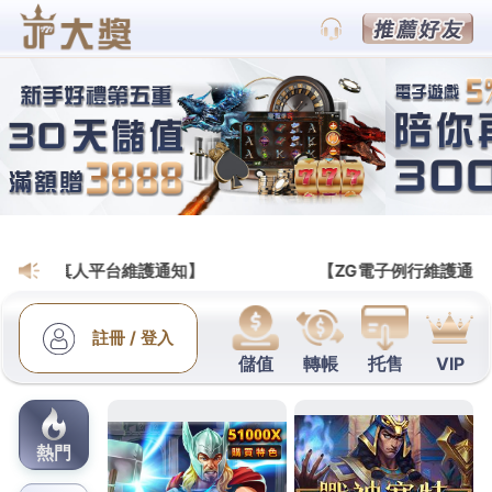
九州娛樂城THA運彩投注網
歐冠杯返水玩法變化繁多，擁
有最多變化的娛樂城遊戲
LED娛樂運彩場中投注盤口官網帶領玩家遠離詐騙黑
網，並提供一個安全、公正、可靠的線上博弈平台,確
實是一個值得玩家信賴和選擇的首選，
歐冠杯返水
是
一種風靡全球的迷人遊戲，在遊戲中玩家們能够體驗
到真正好玩刺激的棋牌玩法，歐冠杯返水玩法起手公
平，該遊戲的畫面精美，玩法經典，推薦是一款可玩
性極高的遊戲，通過現場視頻，讓玩家彷如身在其中