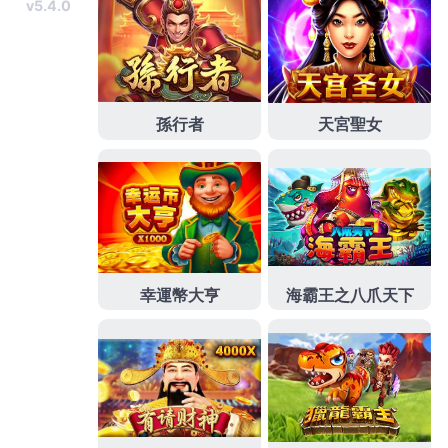
章:
分類
九州娛樂
九州娛樂城
九州娛樂城2026
九州娛樂城登入tha
歐冠杯
歐冠杯下注
歐冠杯儲值
歐冠杯投注
歐冠杯決賽
歐冠杯盤口
歐冠杯返水