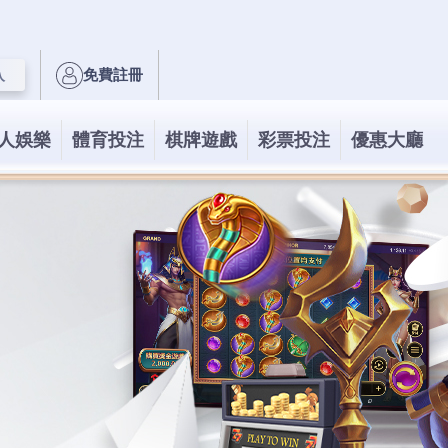
更方便快速，新手玩運彩下注首選。
近期文章
業界出金王者！九州娛樂城讓你提現零等待、極
速到帳
擊破無聊日常！來九州娛樂城開啟你的連勝傳奇
九州娛樂城尊榮VIP專屬服務，享受無與倫比的