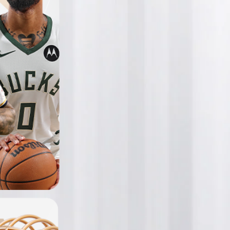
場中投注
歐冠杯
歐冠杯下注
歐冠杯儲值
歐冠杯投注
歐冠杯決賽
歐冠杯盤口
歐冠杯賠率
歐冠杯返水
運彩場中
近期留言
尚無留言可供顯示。