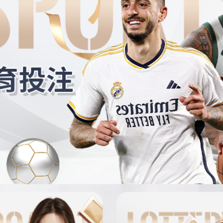
程中獲得最佳的娛樂體驗