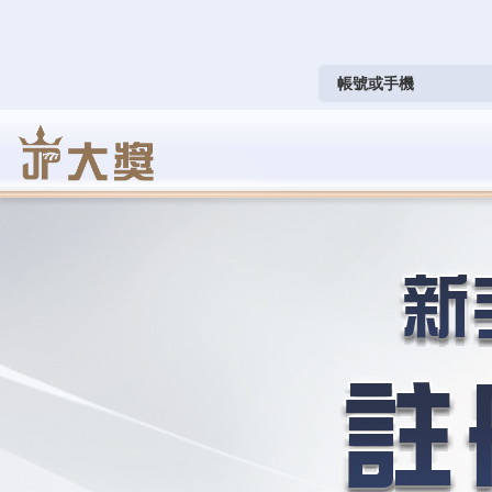
九州娛樂城THA運彩投注網
九州娛樂城THA是台灣運彩投注登入口網，提供安全的歐冠杯
九州娛樂以獨家內容
選的線上娛樂根據地