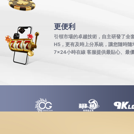
2023 年 7 月
2023 年 6 月
2023 年 5 月
2023 年 4 月
2023 年 3 月
2023 年 2 月
2023 年 1 月
2022 年 12 月
2022 年 11 月
2022 年 10 月
2022 年 9 月
2022 年 8 月
2022 年 7 月
2022 年 6 月
2022 年 5 月
2022 年 4 月
2022 年 3 月
2022 年 2 月
2022 年 1 月