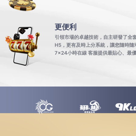
2023 年 5 月
2023 年 4 月
2023 年 3 月
2023 年 2 月
2023 年 1 月
2022 年 12 月
2022 年 11 月
2022 年 10 月
2022 年 9 月
2022 年 8 月
2022 年 7 月
2022 年 6 月
2022 年 5 月
2022 年 4 月
2022 年 3 月
2022 年 2 月
2022 年 1 月