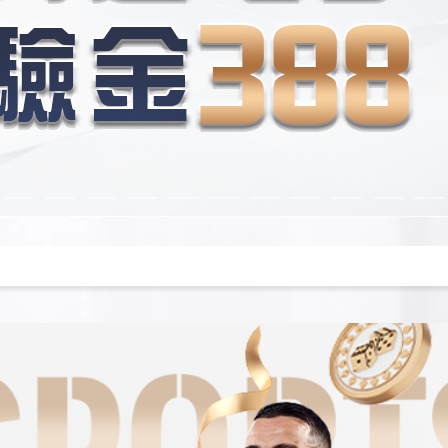
新體驗。部分主題場景搭配專屬音效與互動特效，進一步提升遊
暢玩都充滿新鮮感。定期更新主題場景庫，引入潮流元素與經典
樣化審美需求。九州娛樂用多變主題場景，為玩家帶來豐富多彩
且上線獎勵非常豐厚
顧慮，暢享安心娛樂