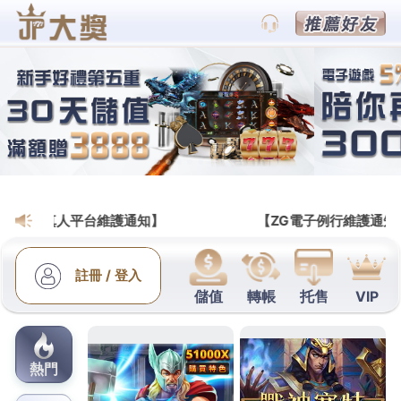
九州娛樂城THA運彩投注網
懂運動更懂投注，運彩場中好
運隨時來
對於資深體育迷而言，
運彩場中
不僅是一種娛樂，更
是對自身專業度的檢驗。分析球隊狀態、球員傷停、
對戰紀錄，每一個細節都可能成為獲勝關鍵。正規運
彩平台提供詳盡數據與專業分析，輔助你做出明智選
擇，讓投注更有依據。無論是休閒玩家還是資深投注
者，都能在這裡找到屬於自己的樂趣，理性投注、享
受過程，讓運動帶來的快樂加倍，運彩場中不期而