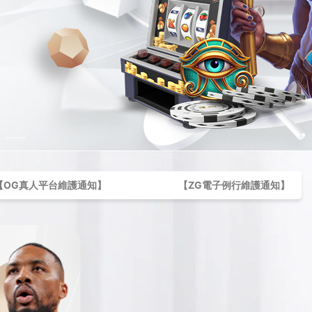
禮遇
九州娛樂資金安全有保障，快速提款讓您安心無
憂
拒絕當任人宰割的娛樂韭菜，來九州娛樂享受最
透明的機率正義
搜尋
搜
尋
2026歐冠杯
九州娛樂
九州娛樂城
九州娛樂城2026
九州娛樂城登入tha