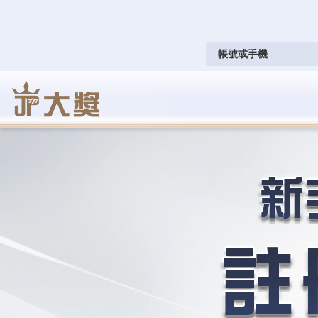
九州娛樂城THA運彩投注網
九州娛樂城THA是台灣運彩投注登入口網，提供安全的歐冠杯
場中投注讓玩家一次
LED娛樂運彩場
注
是一種風靡全球