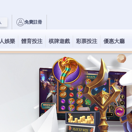
更方便快速，新手玩運彩下注首選。
近期文章
業界出金王者！九州娛樂城讓你提現零等待、極
速到帳
擊破無聊日常！來九州娛樂城開啟你的連勝傳奇
九州娛樂城尊榮VIP專屬服務，享受無與倫比的