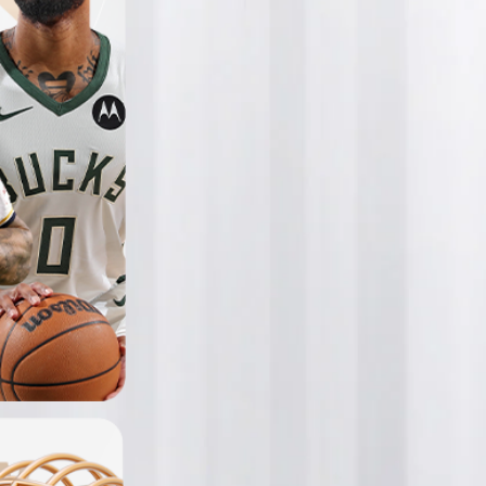
場中投注
歐冠杯
歐冠杯下注
歐冠杯儲值
歐冠杯投注
歐冠杯決賽
歐冠杯盤口
歐冠杯賠率
歐冠杯返水
運彩場中
近期留言
尚無留言可供顯示。