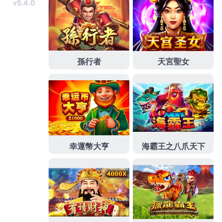
文
章:
分類
九州娛樂
九州娛樂城
九州娛樂城2026
九州娛樂城登入tha
歐冠杯
歐冠杯下注
歐冠杯儲值
歐冠杯投注
歐冠杯決賽
歐冠杯盤口
歐冠杯返水