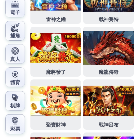
供各種不同的機會和資金，讓你可以創造出屬於自己
的王國。
作
發
分
admin
2025 年 9 月 10 日
歐冠杯盤口
者
佈
類
日
期:
文
上一篇文章
章
歐冠杯下注豐厚的福利獎金賽事給你
上
一
無盡的挑戰
導
篇
覽
文
章:
下一篇文章
歐冠杯儲值讓你足不出戶就能享受遊
下
一
戲博弈的魅力
篇