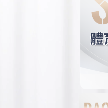
一
篇
文
章:
分類
九州娛樂
九州娛樂城
九州娛樂城2026
九州娛樂城登入tha
歐冠杯
歐冠杯下注
歐冠杯儲值
歐冠杯投注
歐冠杯決賽
歐冠杯盤口