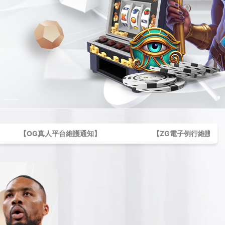
業界出金王者！九州娛樂城讓你提現零等待、極
速到帳
擊破無聊日常！來九州娛樂城開啟你的連勝傳奇
九州娛樂城尊榮VIP專屬服務，享受無與倫比的
禮遇
搜尋
搜
尋
2026歐冠杯
九州娛樂
九州娛樂城
九州娛樂城2026
九州娛樂城登入tha