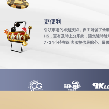
2023 年 7 月
2023 年 6 月
2023 年 5 月
2023 年 4 月
2023 年 3 月
2023 年 2 月
2023 年 1 月
2022 年 12 月
2022 年 11 月
2022 年 10 月
2022 年 9 月
2022 年 8 月
2022 年 7 月
2022 年 6 月
2022 年 5 月
2022 年 4 月
2022 年 3 月
2022 年 2 月
2022 年 1 月