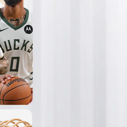
場中投注
歐冠杯
歐冠杯下注
歐冠杯儲值
歐冠杯投注
歐冠杯決賽
歐冠杯盤口
歐冠杯賠率
歐冠杯返水
運彩場中
近期留言
尚無留言可供顯示。