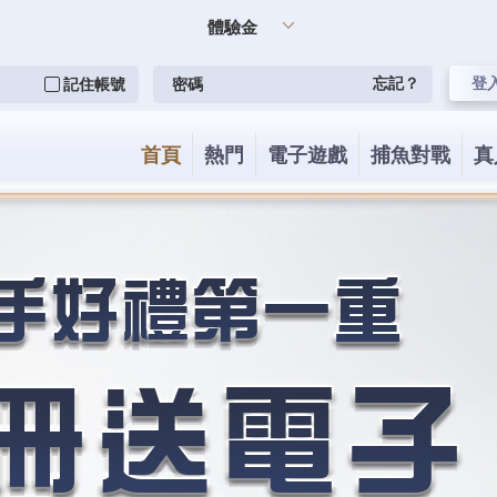
足球下注平台，可以單場及場中投注，賠率更高、玩法更多、賽事更豐富、注冊
全新的報牌體驗，讓成千
輕鬆遊戲