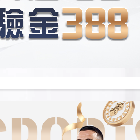
中投注盤口官網憑藉其豐富的優惠活動、多元的遊戲選擇以及優質
多玩家的首選平台，
歐冠杯盤口
是一款最近非常火爆的遊戲，玩
，推薦在遊戲中玩家們會進行各種奇妙的冒險旅程，歐冠杯盤口
鬆詼諧，各種音效也繪製的十分真實，玩家將在遊戲中過程中獲
贏得了百萬用戶的青睞，你怎麼能錯過。
純粹的遊戲樂園
在這裡享受到最極致的對戰體驗