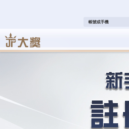
九州娛樂城THA運彩投注網
九州娛樂城THA是台灣運彩投注登入口網，提供安全的歐冠杯
歐冠杯盤口為您提供
上萬的玩家們在網上