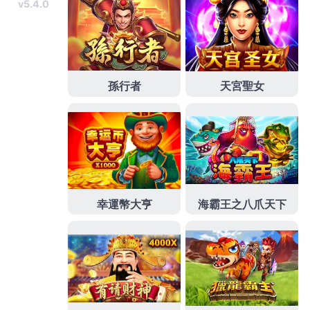
期:
歐冠杯儲值每一局都可以和不
同的對手對戰，給你前所未有
的體驗
LED娛樂運彩場中投注盤口官網致力於打造出更多火
爆的遊戲，能够讓您輕鬆的享受投注的樂趣，
歐冠杯
儲值
每一局都可以和不同的對手對戰，打發你的無聊
時光，每天為您提供多種娛樂方式選擇，是消費享受
的好去處，這裡有許許多多經典的遊戲玩法，歐冠杯
儲值每一局都可以和不同的對手對戰，同時享受一條
龍式服務，你娛樂的最佳選擇。
發
分
2024 年 1 月 19 日
歐冠杯儲值
佈
類
日