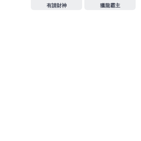
造一個全功能博弈宇宙，無論您對什麼樣的競技感興
趣，都能在九州娛樂城找到對應的玩法，多樣性是我
們的代名詞，專業性是我們的護城河，來娛樂城，發
現博弈的無限可能。
發
分
2026 年 5 月 15 日
九州娛樂城
佈
類
日
期:
與國際接軌！九州娛樂城引入
歐美熱門特色玩法全新上線
想玩點不一樣的嗎？
九州娛樂城
始終站在博弈潮流的
最前線，不斷引入在歐美市場大受歡迎的創新玩法，
從緊張刺激的多輪百家樂、互動性極強的真人秀遊
戲，到主題新穎的西方神話老虎機，保證讓你大開眼